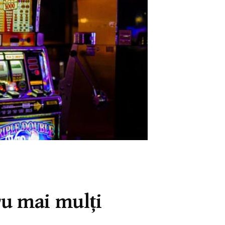
ru mai mulți