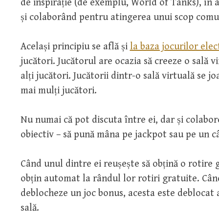
de inspirație (de exemplu, World of Tanks), în 
și colaborând pentru atingerea unui scop comu
Același principiu se află și
la baza jocurilor ele
jucători. Jucătorul are ocazia să creeze o sală virt
alți jucători. Jucătorii dintr-o sală virtuală se j
mai mulți jucători.
Nu numai că pot discuta între ei, dar și colabo
obiectiv – să pună mâna pe jackpot sau pe un c
Când unul dintre ei reușește să obțină o rotire gr
obțin automat la rândul lor rotiri gratuite. Cân
deblocheze un joc bonus, acesta este deblocat a
sală.