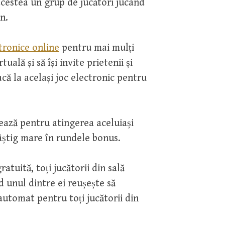
acestea un grup de jucători jucând
n.
ctronice online
pentru mai mulți
uală și să își invite prietenii și
oacă la același joc electronic pentru
rează pentru atingerea aceluiași
âștig mare în rundele bonus.
atuită, toți jucătorii din sală
d unul dintre ei reușește să
utomat pentru toți jucătorii din