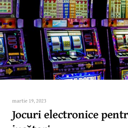
martie 19, 2023
Jocuri electronice pent