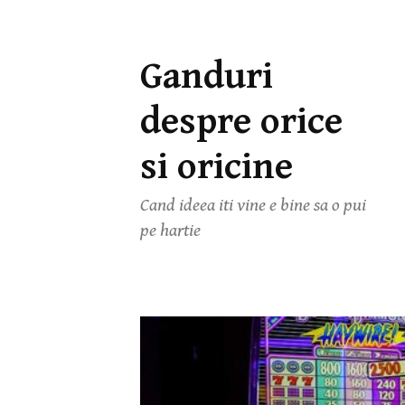
Ganduri
Skip
to
despre orice
content
si oricine
Cand ideea iti vine e bine sa o pui
pe hartie