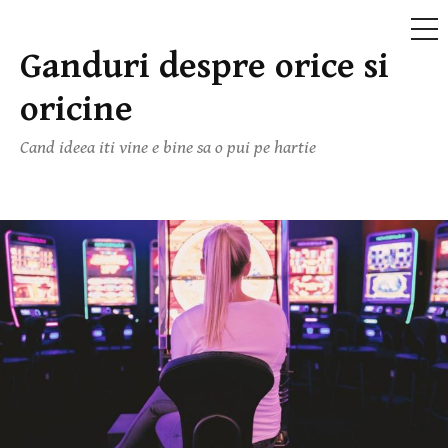
ME
Ganduri despre orice si
Skip
to
oricine
content
Cand ideea iti vine e bine sa o pui pe hartie