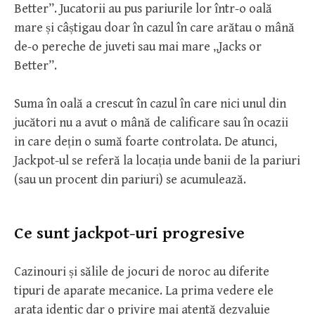
Better”. Jucatorii au pus pariurile lor într-o oală
mare și câștigau doar în cazul în care arătau o mână
de-o pereche de juveti sau mai mare „Jacks or
Better”.
Suma în oală a crescut în cazul în care nici unul din
jucători nu a avut o mână de calificare sau în ocazii
in care dețin o sumă foarte controlata. De atunci,
Jackpot-ul se referă la locația unde banii de la pariuri
(sau un procent din pariuri) se acumulează.
Ce sunt jackpot-uri progresive
Cazinouri și sălile de jocuri de noroc au diferite
tipuri de aparate mecanice. La prima vedere ele
arata identic dar o privire mai atentă dezvaluie