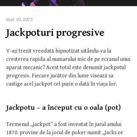
mai 10, 2023
Jackpoturi progresive
V-ați trezit vreodată hipnotizat uitându-va la
cresterea rapida al numarului mic de pe ecranul unui
aparat mecanic? Acest total este denumit jackpotul
progresiv. Fiecare jucător din lume visează sa
castige acel jackpot cel puțin o dată în viața lor.
Jackpotu – a început cu o oala (pot)
Termenul „jackpot” a fost inventat în jurul anului
1870. provine de la jocul de poker numit „Jacks or