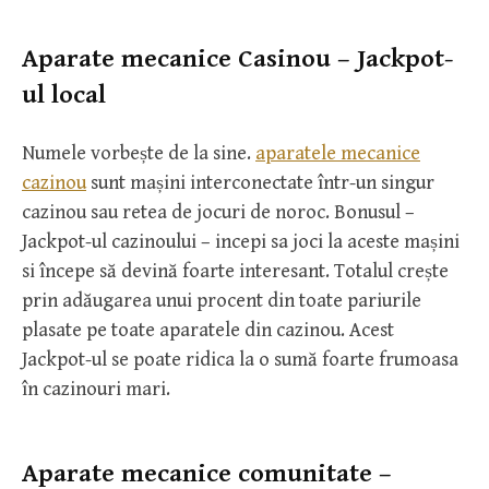
Aparate mecanice Casinou – Jackpot-
ul local
Numele vorbește de la sine.
aparatele mecanice
cazinou
sunt mașini interconectate într-un singur
cazinou sau retea de jocuri de noroc. Bonusul –
Jackpot-ul cazinoului – incepi sa joci la aceste mașini
si începe să devină foarte interesant. Totalul crește
prin adăugarea unui procent din toate pariurile
plasate pe toate aparatele din cazinou. Acest
Jackpot-ul se poate ridica la o sumă foarte frumoasa
în cazinouri mari.
Aparate mecanice comunitate –