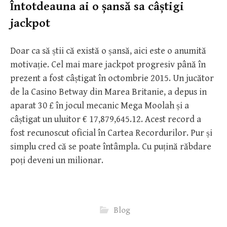
Întotdeauna ai o șansă sa câștigi
jackpot
Doar ca să știi că există o șansă, aici este o anumită
motivație. Cel mai mare jackpot progresiv până în
prezent a fost câștigat în octombrie 2015. Un jucător
de la Casino Betway din Marea Britanie, a depus in
aparat 30 £ în jocul mecanic Mega Moolah și a
câștigat un uluitor € 17,879,645.12. Acest record a
fost recunoscut oficial în Cartea Recordurilor. Pur și
simplu cred că se poate întâmpla. Cu puțină răbdare
poți deveni un milionar.
Blog