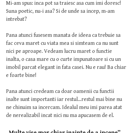
Mi-am spus: inca pot sa traiesc asa cum imi doresc!
Suna poetic, nu-i asa? Si de unde sa incep, m-am
intrebat?
Pana atunci fusesem manata de ideea ca trebuie sa
fac ceva maret cu viata mea si simteam ca nu sunt
nici pe aproape. Vedeam lucru maret o functie
inalta, o casa mare cu o curte impunatoare si cu un
imobil parcat elegant in fata casei. Nu e rau! Ba chiar
e foarte bine!
Pana atunci credeam ca doar oamenii cu functii
inalte sunt importanti iar restul…restul mai bine nu
ne chinuim sa incercam. Idealul meu imi parea atat
de nerealizabil incat nici nu ma apucasem de el.
„Multe vise mor chiar inainte de a incepe”.