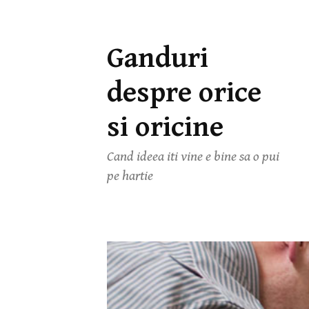
Ganduri
Skip
to
despre orice
content
si oricine
Cand ideea iti vine e bine sa o pui
pe hartie