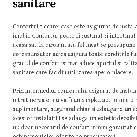
sanitare
Confortul fiecarei case este asigurrat de instala
imobil. Confortul poate fi sustinut si intretinut
acasa sau la birou in asa fel incat se presupune
corespunzator adica asigura toate conditiile func
gradul de confort isi mai aduce aportul si calit
sanitare care fac din utilizarea apei o placere.
Prin intermediul confortului asigurat de instala
intretinerea ei nu va fi un simpku act in sine c
suplimentare, sugarand chiar si adaugand un co
acestor instalatii i se adauga un estetic deosibi
nu doar necesarul de confort minim garantat ci s
echipamentelor oferite de producatori.