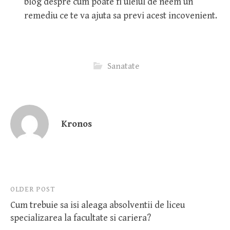
blog despre cum poate fi uleiul de neem un
remediu ce te va ajuta sa previ acest incovenient.
Sanatate
Kronos
Post
OLDER POST
Cum trebuie sa isi aleaga absolventii de liceu
navigation
specializarea la facultate si cariera?