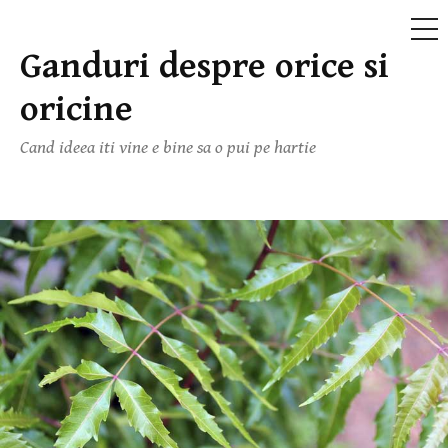
ME
Ganduri despre orice si
Skip
to
oricine
content
Cand ideea iti vine e bine sa o pui pe hartie